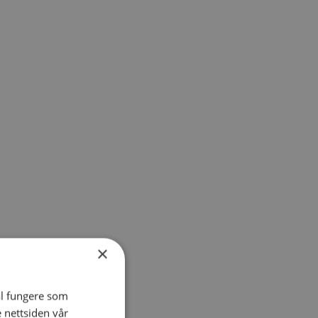
×
al fungere som
e nettsiden vår