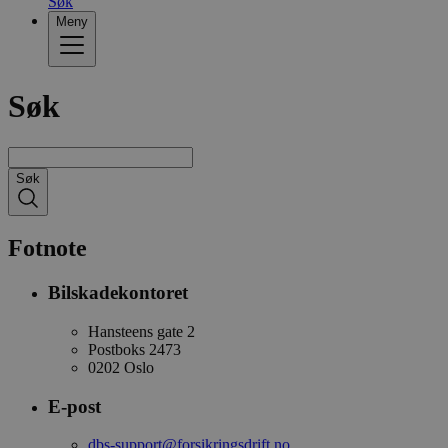
Søk
Meny
Søk
Søk
Fotnote
Bilskadekontoret
Hansteens gate 2
Postboks 2473
0202 Oslo
E-post
dbs-support@forsikringsdrift.no