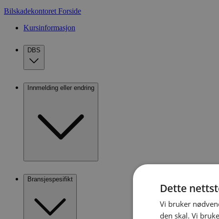
Bilskadekontoret
Forside
Kursinformasjon
DBS
Innmelding eller endring
Bransjespesifikt
Dette netts
Vi bruker nødvend
den skal. Vi bruk