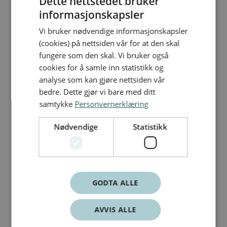
Dette nettstedet bruker
informasjonskapsler
DBS
/
Vi bruker nødvendige informasjonskapsler
(cookies) på nettsiden vår for at den skal
fungere som den skal. Vi bruker også
cookies for å samle inn statistikk og
analyse som kan gjøre nettsiden vår
bedre. Dette gjør vi bare med ditt
samtykke
Personvernerklæring
Nødvendige
Statistikk
GODTA ALLE
AVVIS ALLE