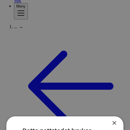
Søk
Meny
...
→
×