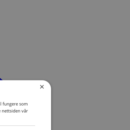
×
al fungere som
e nettsiden vår