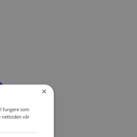
×
al fungere som
e nettsiden vår