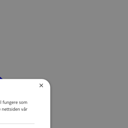
×
al fungere som
e nettsiden vår