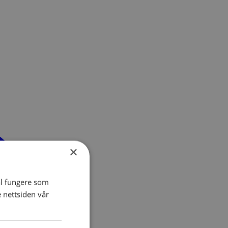
×
al fungere som
e nettsiden vår